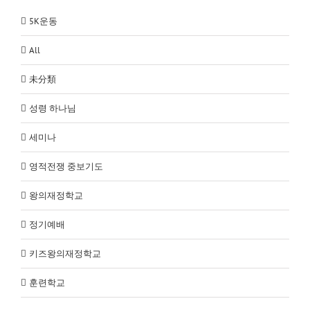
5K운동
All
未分類
성령 하나님
세미나
영적전쟁 중보기도
왕의재정학교
정기예배
키즈왕의재정학교
훈련학교