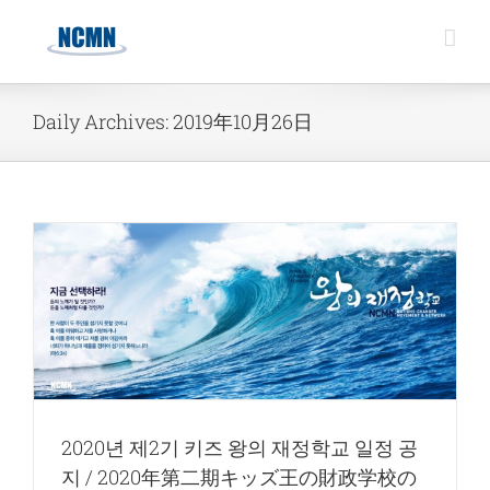
Skip
to
content
Daily Archives:
2019年10月26日
年
2020년 제2기 키즈 왕의 재정학교 일정 공
지 / 2020年第二期キッズ王の財政学校の