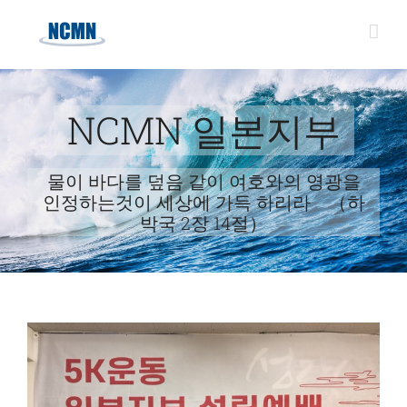
Skip
to
content
NCMN 일본지부
물이 바다를 덮음 같이 여호와의 영광을
인정하는것이 세상에 가득 하리라 （하
박국 2장 14절）