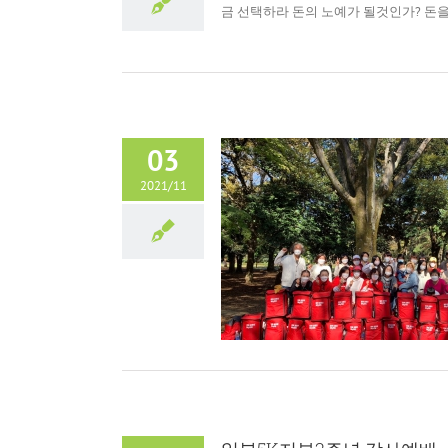
금 선택하라 돈의 노예가 될것인가? 돈을 노
03
2021/11
21 함께 걸어요 MY 5K !!!
5K운동
未分類