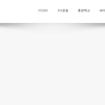
NCMN
５K운동
훈련학교
세