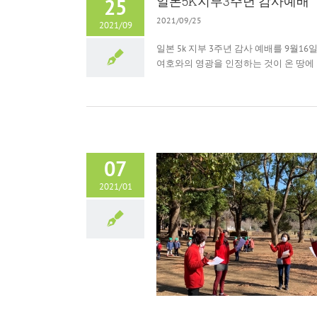
일본5K지부3주년 감사예배
25
2021/09/25
2021/09
일본 5k 지부 3주년 감사 예배를 9월1
여호와의 영광을 인정하는 것이 온 땅에 가득
07
2021/01
경 23구 하늘 확장 사역
5K운동
未分類