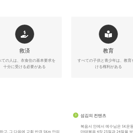
ネットワーク教会は、経済的な
ットワーク教会は半径 5Km以内
で教育を受けられない子供と青
教会内外の貧困者のために、5kマ
に、聖徒による学習支援・カウ
救済
教育
ケット等の分かち合いの活動を行
リング・学費支援等の活動を行
う。
べての人は、衣食住の基本要求を
すべての子供と青少年は、教育
十分に受ける必要がある
ける権利がある
섬김의 컨텐츠
복음서 안에서 예수님은 5K운
고, 그 다음에 교회 반경 5Km 안의
마태복음 4장 23절과 24절을