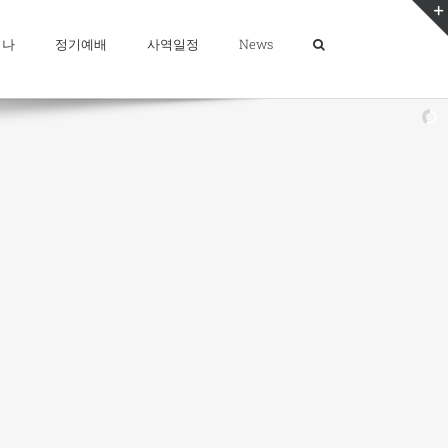
미나
정기예배
사역일정
News