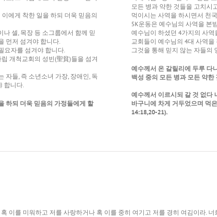
모든 병과 약한 것들을 고치시고
든 이에게 착한 일을 하되 더욱 믿음의
먹이시는 사역을 하시면서 천
5K운동은 예수님의 사역을 본받
나 셀, 목장 등 소그룹에서 함께 믿
예수님이 하셨던 4가지의 사역
을 먼저 섬겨야 합니다.
교회들이 예수님의 4대 사역을
 필요자를 섬겨야 합니다.
그것을 통해 믿지 않는 자들의
자립 개척교회의 성빈(聖貧)들을 섬겨
예수께서 온 갈릴리에 두루 다
자들, 즉 소년소녀 가장, 장애인, 독
백성 중의 모든 병과 모든 약한 것
 합니다.
예수께서 이르시되 갈 것 없다 
을 하되 더욱
믿음
의 가정들에게 할
바구니에 차게 거두었으며 먹은
14:18,20-21).
집
혹 이를 미워하고 저를 사랑하거나 혹 이를 중히 여기고 저를 경히 여김이라. 너희