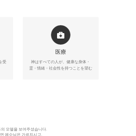
理由
ネットワーク教会は、医療の死角地
少年
帯の人々と連携し、医療・心理カウ
ンセ
医療
ンセリングを提供する。
う。
を受
神はすべての人が、健康な身体・
霊・情緒・社会性を持つことを望む
동의 모델을 보여주셨습니다.
 보면 예수님은 가르치시고,