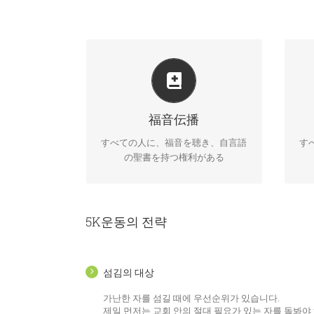
教会は、半径5Km以内の男女老若に
ネ
福音を伝える責任がある。従って、
の
ネットワーク教会は 半径5Km以内
福音伝播
ー
で聖書を普及し福音を伝える。
すべての人に、福音を聴き、自言語
す
の聖書を持つ権利がある
5K운동의 전략
섬김의 대상
가난한 자를 섬길 때에 우선순위가 있습니다.
제일 먼저는 교회 안의 절대 필요가 있는 자를 돌봐야 하