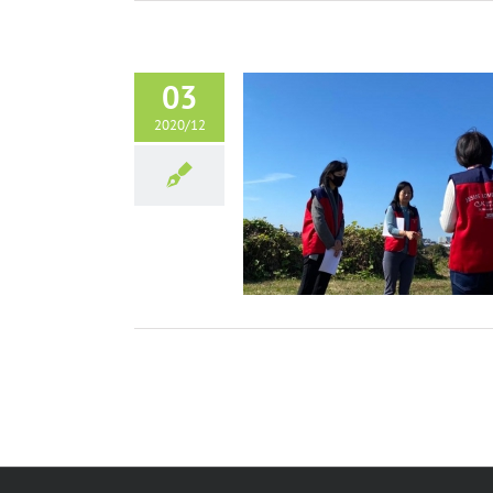
03
2020/12
경 23구 하늘 확장 사역
5K운동