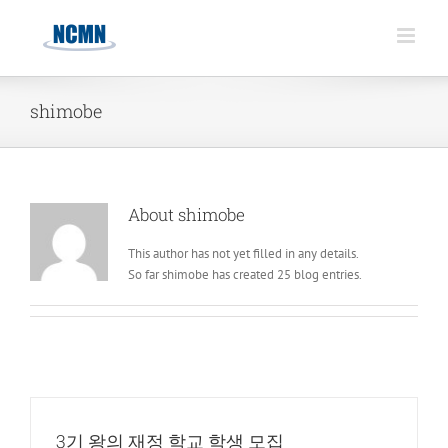
Skip
to
content
shimobe
About
shimobe
This author has not yet filled in any details.
So far shimobe has created 25 blog entries.
3기 왕의 재정 학교 학생 모집