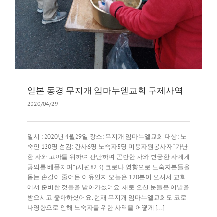
일본 동경 무지개 임마누엘교회 구제사역
2020/04/29
일시 : 2020년 4월29일 장소: 무지개 임마누엘교회 대상: 노
숙인 120명 섬김: 간사6명 노숙자5명 미용자원봉사자 “가난
한 자와 고아를 위하여 판단하며 곤란한 자와 빈궁한 자에게
공의를 베풀지며” (시편82:3) 코로나 영향으로 노숙자분들을
돕는 손길이 줄어든 이유인지 오늘은 120분이 오셔서 교회
에서 준비한 것들을 받아가셨어요. 새로 오신 분들은 이발을
받으시고 좋아하셨어요. 현재 무지개 임마누엘교회도 코로
나영향으로 인해 노숙자를 위한 사역을 어떻게 [...]