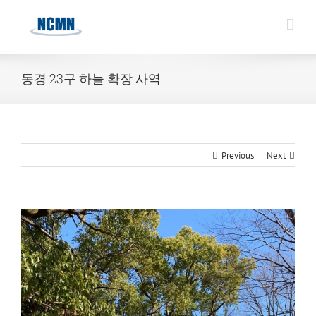
Skip
to
content
동경 23구 하늘 확장 사역
Previous
Next
View
Larger
Image