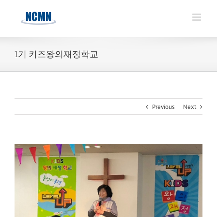
Skip
to
content
1기 키즈왕의재정학교
Previous
Next
View
Larger
Image