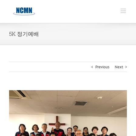
Skip
to
content
5K 정기예배
Previous
Next
View
Larger
Image