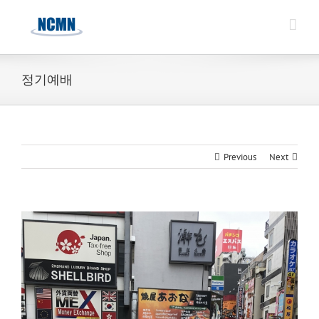
Skip
to
content
정기예배
Previous
Next
View
Larger
Image